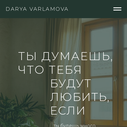
DARYA VARLAMOVA
ТЫ ДУМАЕШЬ,
ЧТО ТЕБЯ
БУДУТ
ЛЮБИТЬ,
ЕСЛИ
...ты будешь много