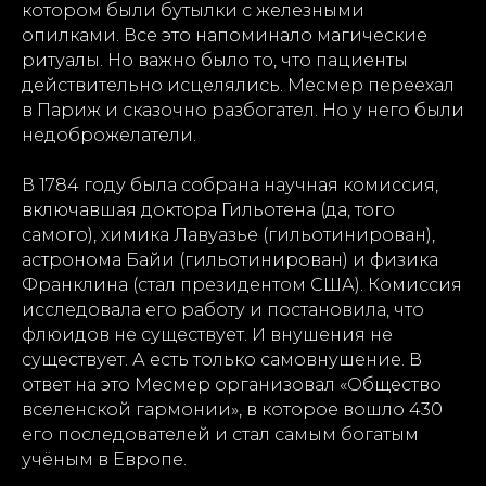
котором были бутылки с железными
опилками. Все это напоминало магические
ритуалы. Но важно было то, что пациенты
действительно исцелялись. Месмер переехал
в Париж и сказочно разбогател. Но у него были
недоброжелатели.
В 1784 году была собрана научная комиссия,
включавшая доктора Гильотена (да, того
самого), химика Лавуазье (гильотинирован),
астронома Байи (гильотинирован) и физика
Франклина (стал президентом США). Комиссия
исследовала его работу и постановила, что
флюидов не существует. И внушения не
существует. А есть только самовнушение. В
ответ на это Месмер организовал «Общество
вселенской гармонии», в которое вошло 430
его последователей и стал самым богатым
учёным в Европе.