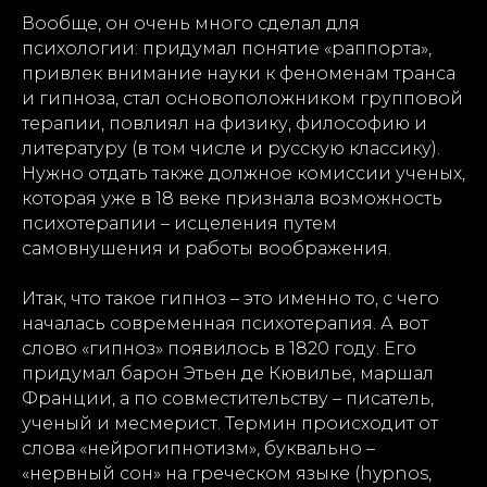
Вообще, он очень много сделал для
психологии: придумал понятие «раппорта»,
привлек внимание науки к феноменам транса
и гипноза, стал основоположником групповой
терапии, повлиял на физику, философию и
литературу (в том числе и русскую классику).
Нужно отдать также должное комиссии ученых,
которая уже в 18 веке признала возможность
психотерапии – исцеления путем
самовнушения и работы воображения.
Итак, что такое гипноз – это именно то, с чего
началась современная психотерапия. А вот
слово «гипноз» появилось в 1820 году. Его
придумал барон Этьен де Кювилье, маршал
Франции, а по совместительству – писатель,
ученый и месмерист. Термин происходит от
слова «нейрогипнотизм», буквально –
«нервный сон» на греческом языке (hypnos,