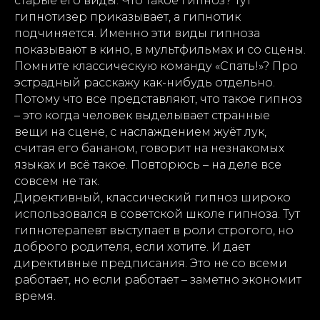
старые его виды. Что такое гипноз? Тут
гипнотизер приказывает, а гипнотик
подчиняется. Именно эти виды гипноза
показывают в кино, в мультфильмах и со сцены.
Помните классическую команду «Спать!»? Про
эстрадный расскажу как-нибудь отдельно.
Потому что все представляют, что такое гипноз
– это когда человек выделывает странные
вещи на сцене, с наслаждением жуёт лук,
считая его бананом, говорит на незнакомых
языках и всё такое. Повторюсь – на деле все
совсем не так.
Директивный, классический гипноз широко
использовался в советской школе гипноза. Тут
гипнотерапевт выступает в роли строгого, но
доброго родителя, если хотите. И дает
директивные предписания. Это не со всеми
работает, но если работает – заметно экономит
время.