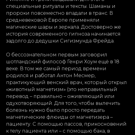
специальные ритуалы и тексты. Шаманы и
пророки повсеместно впадали в транс. В
средневековой Европе применяли
магические шары и зеркала. Достоверно же
история современного гипноза начинается
задолго до дедушки Сигизмунда Фрейда.
О бессознательном первым заговорил
шотландский философ Генри Хоум ещё в 18
веке. В том же самый период времени
родился и работал Антон Месмер,
практикующий венский врач, который открыл
«животный магнетизм» (это неправильный
перевод – правильно – оживляющий или
одухотворяющий. Для того, чтобы вылечить
болезнь нужно было просто передать
магнетические флюиды от магнетизера –
пациенту. С помощью пассов, прикосновений
к телу пациента или – с помощью бака, в