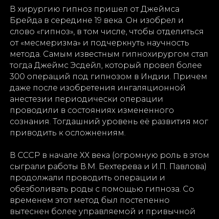
В хирургию гипноз пришел от Джеймса
Брейда в середине 19 века. Он изобрел и
слово «гипноз», в том числе, чтобы отделиться
от «месмеризма» и подчеркнуть научность
метода. Самым известным гипнохирургом стал
тогда Джеймс Эсдейл, который провел более
300 операций под гипнозом в Индии. Причем
даже после изобретения ингаляционной
анестезии периодически операции
проводили в состояниях измененного
сознания. Тогдашний уровень её развития мог
приводить к осложнениям.
В СССР в начале ХХ века (огромную роль в этом
сыграли работы В.М. Бехтерева и И.П. Павлова)
продолжали проводить операции и
обезболивать роды с помощью гипноза. Со
временем этот метод был постепенно
вытеснен более управляемой и привычной