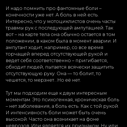
И надо помнить про фантомные боли –
конечности уже нет. А боль в ней есть.
Интересно, что у мотоциклистов очень часты
травмы рук с последующей ампутацией. Так
вот – на карте тела она обычно остается в том
положении, в каком была в момент аварии. И
ампутант ходит, например, со все время
торчащей вперед отсутствующей рукой и
ведет себя соответственно – пригибается,
обходит людей, пытается всячески защитить
отсутствующую руку. Она — то болит, то
чешется, то мерзнет…Но её нет.
Тут мы подходим еще к двум интересным
моментам. Это психогенная, хроническая боль
– нет заболевания, а боль есть. Как с той рукой.
И интенсивность боли может быть очень
высокой. Часто она возникает на фоне
неврозов. Или является их признаком. Ну или