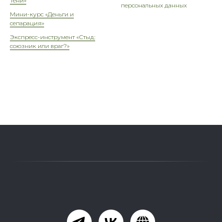
Тени»
персональных данных
Мини-курс «Деньги и
сепарация»
Экспресс-инструмент «Стыд:
союзник или враг?»