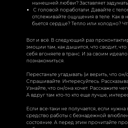
нынешней любви? Заставляет задумать
С головой поработали. Давайте с тело
отслеживайте ощущения в теле. Как в нё
бьется сердце? Тепло или холодно? Чт
Вот и всё. В следующий раз проконтактир
эмоции там, как дышится, что сводит, чт
себя вгоняете в транс. И за своим идеа
познакомиться.
Перестаньте угадывать (и верить, что он/о
Спрашивайте. Интересуйтесь. Рассказыва
Узнайте, что он/она хочет. Расскажите чег
А вдруг там кто-то кто еще лучше, интере
Если все-таки не получается, если нужн
средство работы с безнадежной влюбленн
состояние. А перед этим прочитайте пр