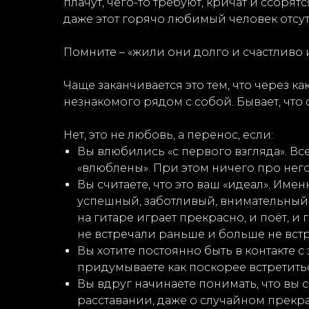
плачут, чего-то требуют, кричат и ссорятс
даже этот горячо любимый человек отсутс
Помните – «жили они долго и счастливо и
Чаще заканчивается это тем, что через 
незнакомого рядом с собой. Бывает, что 
Нет, это не любовь, а перенос, если:
Вы влюбились «с первого взгляда». Все
«влюблены». При этом ничего про него
Вы считаете, что это ваш «идеал». Им
успешный, заботливый, внимательный и 
на гитаре играет прекрасно, и поёт, и 
не встречали раньше и больше не встр
Вы хотите постоянно быть в контакте 
придумываете как поскорее встретитьс
Вы вдруг начинаете понимать, что вы 
расставании, даже о случайном прекращ