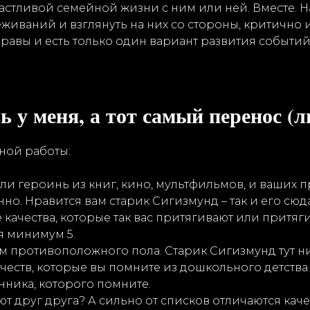
стливой семейной жизни с ним или ней. Вместе. Н
живаний и взглянуть на них со стороны, критично 
правы и есть только один вариант развития событий
ь у меня, а тот самый перенос (л
ной работы:
ли героинь из книг, кино, мультфильмов, и ваших
нно. Нравится вам старик Сигизмунд – так и его сюд
качества, которые так вас притягивают или притяги
я минимум 5.
 противоположного пола. Старик Сигизмунд тут ни
ачеств, которые вы помните из дошкольного детства
ника, которого помните.
ют друг друга? А сильно от списков отличаются кач