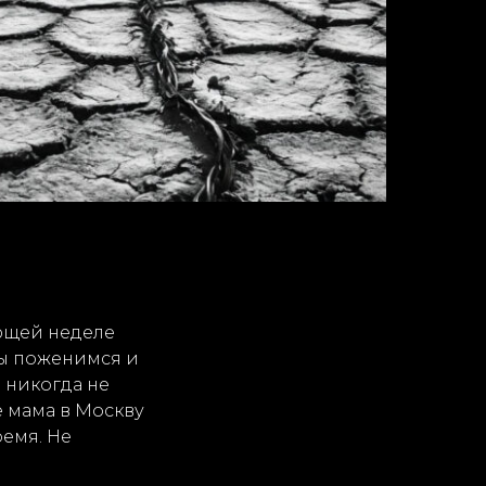
ующей неделе
мы поженимся и
ё никогда не
ё мама в Москву
ремя. Не