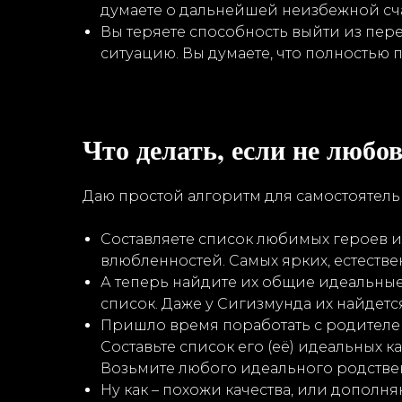
думаете о дальнейшей неизбежной сча
Вы теряете способность выйти из пере
ситуацию. Вы думаете, что полностью 
Что делать, если не любов
Даю простой алгоритм для самостоятель
Составляете список любимых героев и
влюбленностей. Самых ярких, естестве
А теперь найдите их общие идеальные 
список. Даже у Сигизмунда их найдетс
Пришло время поработать с родителем
Составьте список его (её) идеальных к
Возьмите любого идеального родствен
Ну как – похожи качества, или дополня