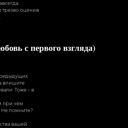
авсегда.
и трезво оценив
.
юбовь с первого взгляда)
 предыдущих
а впишите.
вали. Тоже – в
 при чём.
. Не помните?
ества вашей