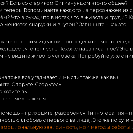
ся? Есть со стариком Сигизмундом что-то общее?
м теперь. Вспоминайте каждого из персонажей из с
м? Что в руках, что в ногах, что в животе и груди? 
о меняется снаружи и внутри? Запишите – как это.
уете со своим идеалом – определите – что в теле, 
о холодеет, что теплеет… Похоже на записанное? Это 
лом не видите живого человека. Попробуйте уже с н
на тоже все угадывает и мыслит так же, как вы).
йте. Спорьте. Ссорьтесь.
о хотите вы.
снее – чем кажется.
а помощь – приходите, разберемся. Гипнотерапия – 
остью (любовь с первого взгляда). Это же по сути 
о
эмоциональную зависимость
,
мои методы работы
и