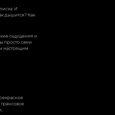
писка. И
Как дышится? Как
какие ощущения и
вы просто сами
им настоящим
прекрасное
– трансовое
,