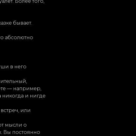
уалет. Более того,
азке бывает.
то абсолютно
уши в него
шительный,
аете — например,
ка никогда и нигде
 встреч, или
от мысли о
х. Вы постоянно