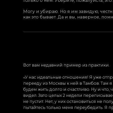
только о нем. Уберите, пожалуйста, это.
Могу и убираю. Но я им завидую, честн
как это бывает. Да и вы, наверное, помн
Вот вам недавний пример из практики.
«У нас идеальные отношения! Я уже отпр
перееду из Москвы к ней в Тамбов. Там 
будем жить долго и счастливо. Ну и что,
видел. Зато целых 2 недели переписываем
не пустит. Нет, у них остановиться не по
пытайтесь только меня переубедить. Я пра