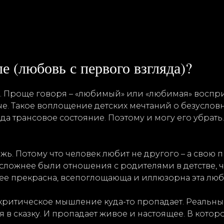
е (любовь с первого взгляда)?
а. Проще говоря – «любимый» или «любимая» воспр
ые. Такое воплощение детских мечтаний о безуслов
а трансовое состояние. Поэтому и могу его убрать
ложь. Потому что человек любит не другого – а свою
 сложнее были отношения с родителями в детстве, 
лее прекрасна, всепоглощающа и иллюзорна эта люб
критическое мышление куда-то пропадает. Реальны
 в сказку. И пропадает живое и настоящее. В котор