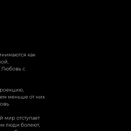
инимаются как
ной,
. Любовь с
 проекцию,
чем меньше от них
овь.
й мир отступает
ом люди болеют,