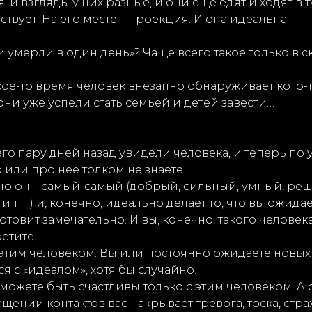
я, и взгляды у них разные, и они еще едят и ходят в т
твует. На его месте – проекция. И она идеальна.
 умерли в один день»? Чаще всего такое только в ск
какое-то время человек внезапно обнаруживает кого-
они уже успели стать семьей и детей завести…
го пару дней назад увидели человека, и теперь по 
 или про неё толком не знаете.
енно он – самый-самый (добрый, сильный, умный, ре
т.п.) и, конечно, идеально делает то, что вы ожид
готовит замечательно. И вы, конечно, такого челове
етите.
с этим человеком. Вы или постоянно ожидаете новых
я с «идеалом», хотя бы случайно.
сможете быть счастливы только с этим человеком. А 
ении контактов вас накрывает тревога, тоска, стра