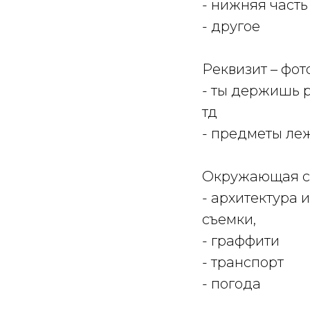
- нижняя часть
- другое
Реквизит – фот
- ты держишь р
тд
- предметы ле
Окружающая с
- архитектура 
съемки,
- граффити
- транспорт
- погода