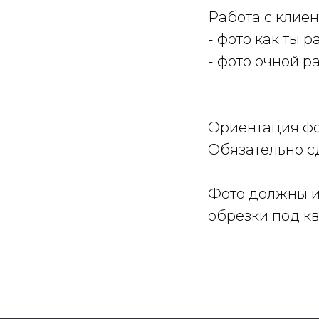
Работа с клие
- фото как ты 
- фото очной р
Ориентация фо
Обязательно сд
Фото должны им
обрезки под кв