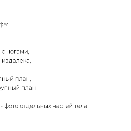
фа:
 с ногами,
т издалека,
упный план,
крупный план
- фото отдельных частей тела