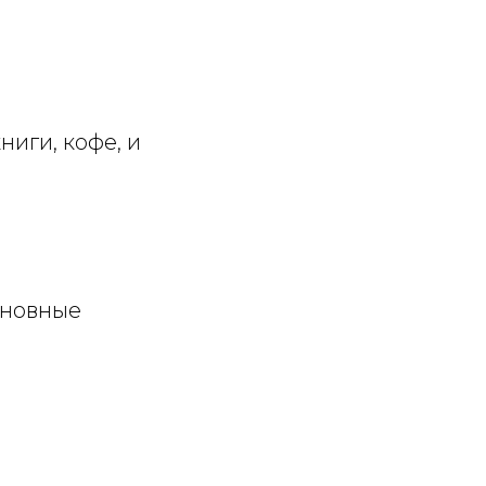
иги, кофе, и
сновные