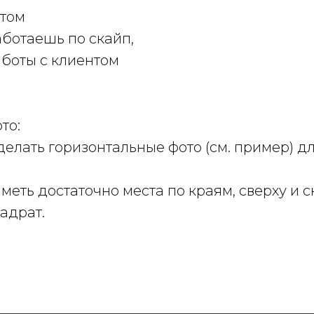
нтом
работаешь по скайп,
аботы с клиентом
то:
елать горизонтальные фото (см. пример) дл
еть достаточно места по краям, сверху и с
адрат.