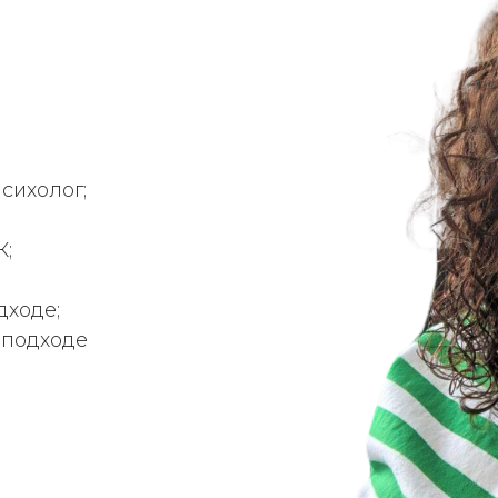
сихолог;
К;
дходе;
 подходе