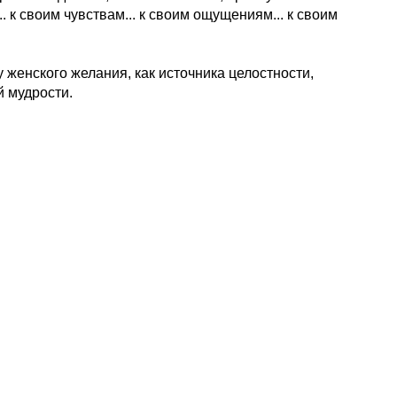
.. к своим чувствам... к своим ощущениям... к своим
у женского желания, как источника целостности,
й мудрости.