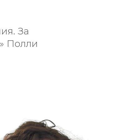
ия. За
» Полли