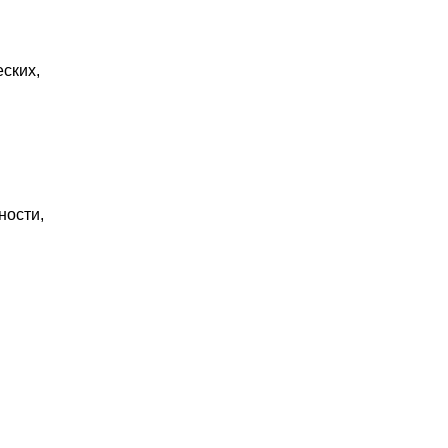
ских,
ности,